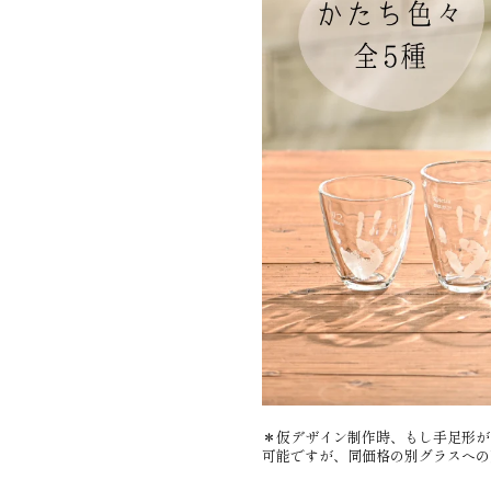
＊仮​デザイン制作時、​もし手足形が​
可能ですが、​同価格の​別グラスへの