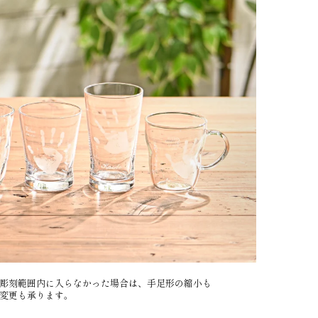
彫刻範囲内に​入らなかった​場合は、​手足形の​縮小も​
​変更も​承ります。